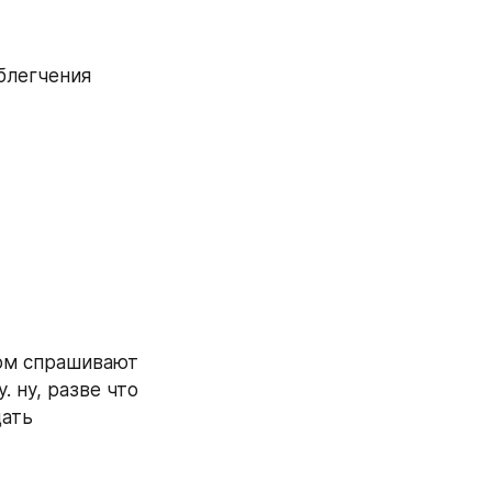
легчения 
ом спрашивают 
 ну, разве что 
ать 