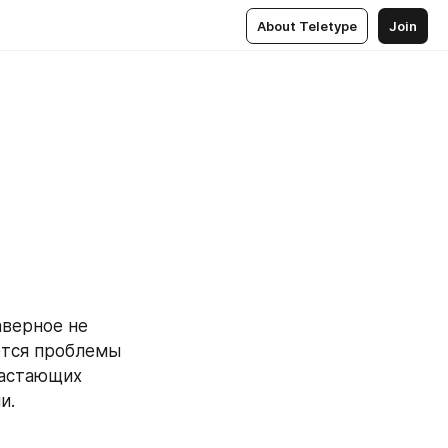
About Teletype
Join
верное не 
тся проблемы 
астающих 
и.