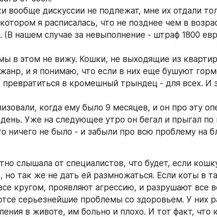
ки вообще дискуссии не подлежат, мне их отдали тол
 котором я расписалась, что не позднее чем в возрас
 (В нашем случае за невыполнение - штраф 1800 евро
мы в этом не вижу. Кошки, не выходящие из квартир
жанр, и я понимаю, что если в них еще бушуют гормо
превратиться в кромешный трындец - для всех. И з
изовали, когда ему было 9 месяцев, и он про эту оп
день. Уже на следующее утро он бегал и прыгал по 
то ничего не было - и забыли про всю проблему на б
тно слышала от специалистов, что будет, если кошку
 но так же не дать ей размножаться. Если коты в та
се кругом, проявляют агрессию, и разрушают все вок
тсе серьезнейшие проблемы со здоровьем. У них р
ения в животе, им больно и плохо. И тот факт, что 