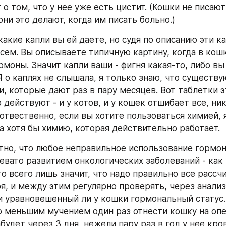
 о том, что у нее уже есть цистит. (Кошки не писают 
они это делают, когда им писать больно.)
 какие капли вы ей даете, но судя по описанию эти ка
сем. Вы описываете типичную картину, когда в кошк
моны. Значит капли ваши - фигня какая-то, либо вы 
 о каплях не слышала, я только знаю, что существу
, которые дают раз в пару месяцев. Вот таблетки эт
действуют - и у котов, и у кошек отшибает все, ни
отвественно, если вы хотите пользоваться химией, я
а хотя бы химию, которая действительно работает. 
тно, что любое неправильное использование гормон
евато развитием онкологических заболеваний - как у
то всего лишь значит, что надо правильно все рассчи
я, и между этим регулярно проверять, через анализ 
и уравновешенный ли у кошки гормональный статус. 
ю меньшим мучением один раз отнести кошку на опе
будет через 3 дня, нежели пару раз в год у нее кров