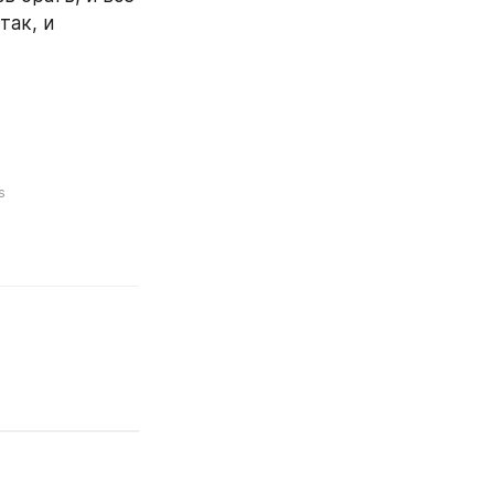
ак, и 
s