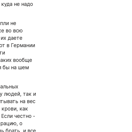
куда не надо 
пли не 
е во всю 
их даете 
ют в Германии 
и 
каких вообще 
 бы на шем 
альных 
 людей, так и 
тывать на вес 
крови, как 
Если честно - 
рацию, о 
ь брать, и все 