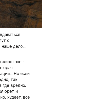
вдаваться 
ут с 
наше дело... 
 животное - 
вторая 
ии... Но если 
дно, так 
 где вредно. 
я орет и 
о, худеет, все 