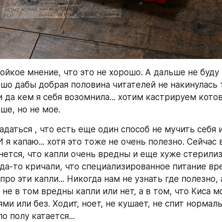
ойкое мнение, что это не хорошо. А дальше не буду 
шо дабы добрая половина читателей не накинулась т
да кем я себя возомнила... хотим кастрируем котов 
ше, но не мое.
даться , что есть еще один способ не мучить себя и
И я капаю... хотя это тоже не очень полезно. Сейчас 
ется, что капли очень вредны и еще хуже стерилизац
да-то кричали, что специализированное питание вре
про эти капли... Никогда нам не узнать где полезно, а
не в том вредны капли или нет, а в том, что Киса мо
ми или без. Ходит, ноет, не кушает, не спит нормальн
о полу катается...