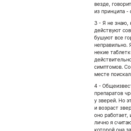
везде, говорит
из принципа - 
3 - Я не знаю,
действуют сов
бушуют все гор
неправильно. Я
некие таблетки
действительно 
симптомов. Со
месте поискал
4 - Общеизвес
препаратов чр
у зверей. Но э
и возраст звер
оно работает, 
лично я счита
которой она за