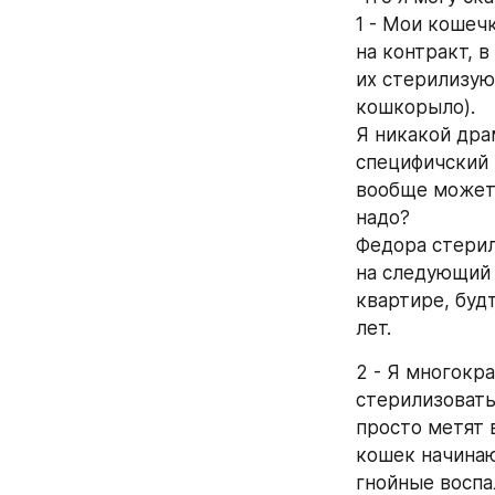
1 - Мои кошеч
на контракт, в
их стерилизую.
кошкорыло). 
Я никакой дра
специфичский 
вообще может 
надо? 
Федора стерил
на следующий 
квартире, буд
лет.
2 - Я многокра
стерилизовать,
просто метят в
кошек начинаю
гнойные воспал