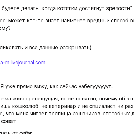
ы будете делать, когда котятки достигнут зрелости?
ос: может кто-то знает наименее вредный способ об
ому?
ликовать и все данные раскрывать)
a-m.livejournal.com
Я уже прямо вижу, как сейчас набегуууууут...
 тема животрепещущая, но не понятно, почему об эт
лишь кошколюб, не ветеринар и не спциалист ни разу.
то, что меня читает толпища кошаников. способных д
совет.
зать от себя: