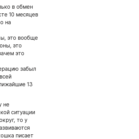
ько в обмен 
те 10 месяцев 
 на 
ы, это вообще 
ны, это 
ачем это 
ерацию забыл 
всей 
лижайшие 13 
 не 
кой ситуации 
руг, то у 
азвиваются 
кошка писает 