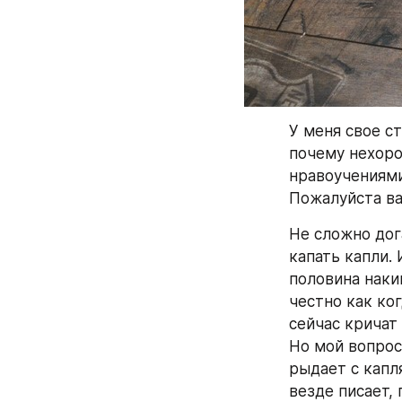
У меня свое ст
почему нехоро
нравоучениями 
Пожалуйста ва
Не сложно дога
капать капли. 
половина накин
честно как ког
сейчас кричат 
Но мой вопрос 
рыдает с капля
везде писает, п