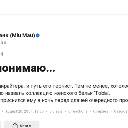
анк (Miu Mau)
au
04
понимаю...
ирайтера, и путь его тернист. Тем не менее, хотелос
о назвать коллекцию женского белья "Fobia".
приснился ему в ночь перед сдачей очередного пр
August 20, 2004, 19:56
0
views
0
reactions
0
replies
0
repos
Share