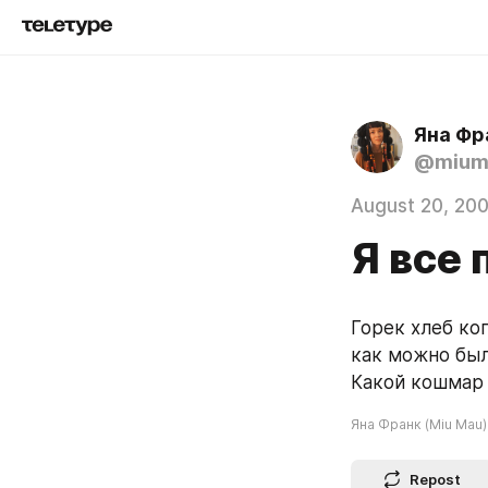
Яна Фр
@mium
August 20, 20
Я все 
Горек хлеб коп
как можно был
Какой кошмар 
Яна Франк (Miu Mau)
Repost