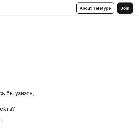
About Teletype
Join
ь бы узнать, 
оекта?
ts