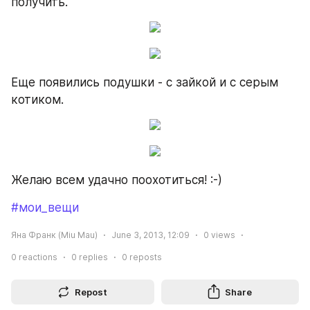
получить.
Еще появились подушки - с зайкой и с серым 
котиком.
Желаю всем удачно поохотиться! :-)
#мои_вещи
Яна Франк (Miu Mau)
June 3, 2013, 12:09
0
views
0
reactions
0
replies
0
reposts
Repost
Share