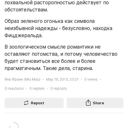
похвальной расторопностью действует по 
обстоятельствам.
Образ зеленого огонька как символа 
неизбывной надежды - безусловно, находка 
Фицджеральда.
В зоологическом смысле романтики не 
оставляют потомства, и потому человечество 
будет становиться все более и более 
прагматичным. Такие дела, старина.
Яна Франк (Miu Mau)
May 19, 2013, 23:21
0
views
0
reactions
0
replies
0
reposts
Repost
Share