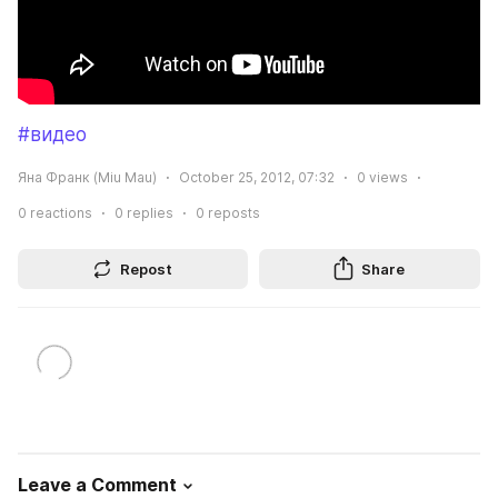
#видео
Яна Франк (Miu Mau)
October 25, 2012, 07:32
0
views
0
reactions
0
replies
0
reposts
Repost
Share
Leave a Comment