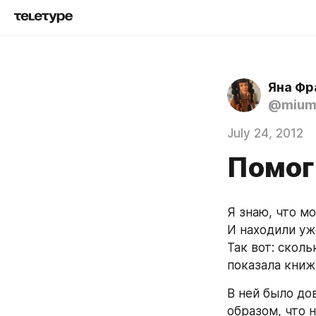
Яна Фр
@mium
July 24, 2012
Помог
Я знаю, что мо
И находили уж
Так вот: сколь
показала книж
В ней было дов
образом, что 