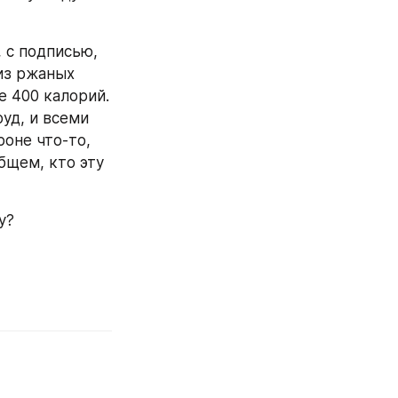
 с подписью, 
из ржаных 
 400 калорий. 
уд, и всеми 
оне что-то, 
бщем, кто эту 
у?