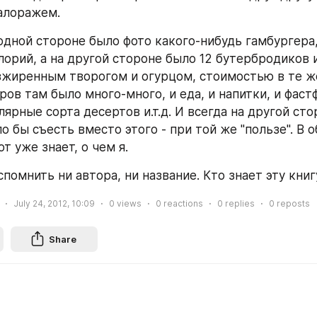
алоражем.
одной стороне было фото какого-нибудь гамбургера,
алорий, а на другой стороне было 12 бутербродиков 
зжиренным творогом и огурцом, стоимостью в те же
ов там было много-много, и еда, и напитки, и фастф
рные сорта десертов и.т.д. И всегда на другой стор
 бы съесть вместо этого - при той же "пользе". В о
от уже знает, о чем я.
спомнить ни автора, ни название. Кто знает эту книг
July 24, 2012, 10:09
0
views
0
reactions
0
replies
0
reposts
Share