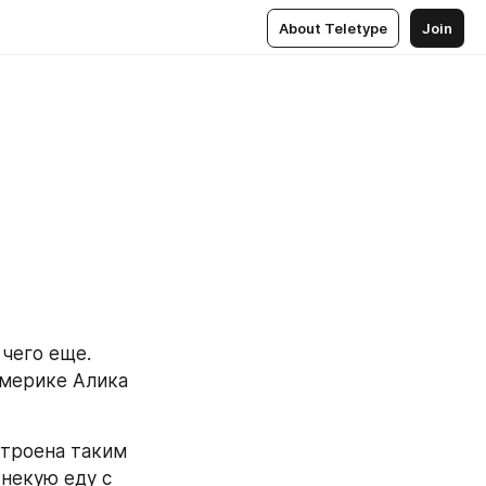
About Teletype
Join
 чего еще.
Америке Алика 
строена таким 
некую еду с 