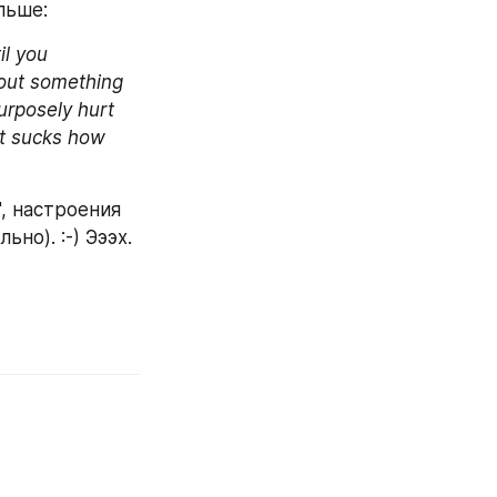
льше:
l you 
out something 
urposely hurt 
It sucks how 
, настроения 
но). :-) Эээх.