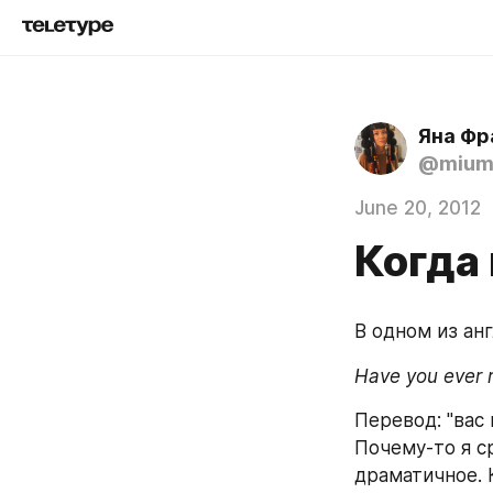
Яна Фр
@mium
June 20, 2012
Когда
В одном из ан
Have you ever r
Перевод: "вас
Почему-то я ср
драматичное. К