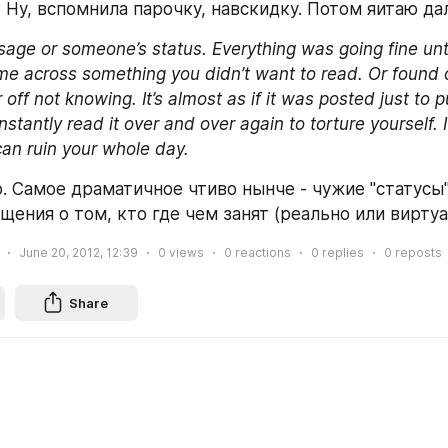
 Ну, вспомнила парочку, навскидку. Потом яитаю да
sage or someone’s status. Everything was going fine unti
me across something you didn’t want to read. Or found 
off not knowing. It’s almost as if it was posted just to p
stantly read it over and over again to torture yourself. 
 can ruin your whole day.
о. Самое драматичное чтиво нынче - чужие "статусы"
щения о том, кто где чем занят (реально или виртуаль
June 20, 2012, 12:39
0
views
0
reactions
0
replies
0
reposts
Share