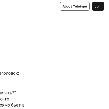
About Teletype
Join
аголовок:
читать?"
о-то 
рямо бьет в 