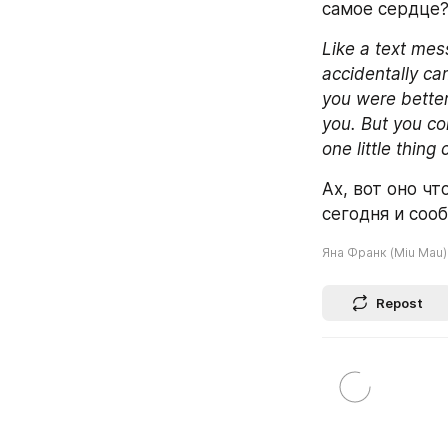
самое сердце?
Like a text mes
accidentally ca
you were better 
you. But you con
one little thing
Ах, вот оно чт
сегодня и сооб
Яна Франк (Miu Mau)
Repost