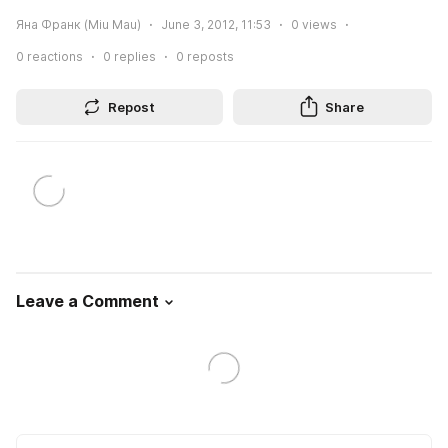
Яна Франк (Miu Mau)
June 3, 2012, 11:53
0
views
0
reactions
0
replies
0
reposts
Repost
Share
Leave a Comment